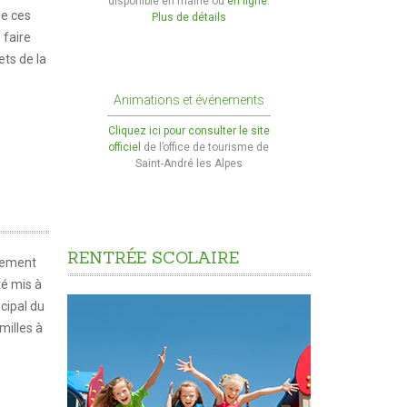
disponible en mairie ou
en ligne.
de ces
Plus de détails
faire
ets de la
Animations et événements
Cliquez ici pour consulter le site
officiel
de l’office de tourisme de
Saint-André les Alpes
RENTRÉE
SCOLAIRE
glement
té mis à
icipal du
milles à