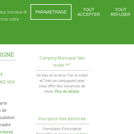
TOUT
TOUT
eaux sociaux et
PARAMETRAGE
ACCEPTER
REFUSER
vons votre
 ET JEUNESSE
SOLIDARITÉS
CONTACTS
En savoir plus
eniors
es
En 1 clic !
LIGNE
res
ment élémentaire
Le CLIC
Camping Municipal "des
Marchés et foires
Iscles **"
tiques Travaux de façades
ment secondaire
Le SSIAD
Cimetières
et
Un lieu où la terre, l'air, le soleil
tecture
r scolaire
L'ADMR
uez vos
et l'eau se conjuguent pour
Intercommunalité
vous offrir des vacances de
scolaires
Maison de retraite
choix.
Plus de détails.
Maison de services au public
arte
Marchés publics
s de
iculation
Inscription liste électorale
 cadre
Formulaire d'inscription
ectures