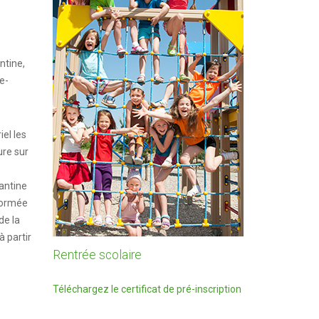
ntine,
e-
iel les
ure sur
antine
nformée
de la
à partir
Rentrée scolaire
Téléchargez le certificat de pré-inscription