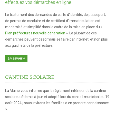
Tous les formulaires
effectuez vos démarches en ligne
Informations pratiques Travaux de façades
Le traitement des demandes de carte d’identité, de passeport,
Recours à l'architecture
de permis de conduire et de certificat d’immatriculation est
modernisé et simplifié dans le cadre de la mise en place du «
LOISIRS
Plan préfectures nouvelle génération
». La plupart de ces
démarches peuvent désormais se faire par internet, et non plus
Culture et spectacles
aux guichets de la préfecture.
Activités sportives
En savoir +
Activités culturelles
Location de salles
CANTINE
SCOLAIRE
Médiathèque
La Mairie vous informe que le règlement intérieur de la cantine
ENFANCE ET JEUNESSE
scolaire a été mis à jour et adopté lors du conseil municipal du 19
Petite Enfance 0-3 ans
août 2024 ; nous invitons les familles à en prendre connaissance
».
Liste des assistantes maternelles