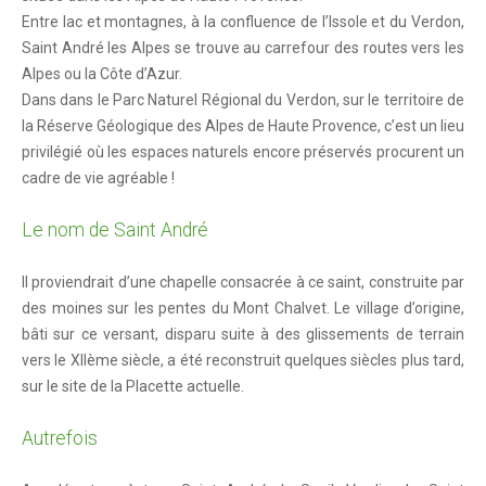
Entre lac et montagnes, à la confluence de l’Issole et du Verdon,
Reflets 2022
Saint André les Alpes se trouve au carrefour des routes vers les
Alpes ou la Côte d’Azur.
Reflets 2021
Dans dans le Parc Naturel Régional du Verdon, sur le territoire de
Reflets 2019
la Réserve Géologique des Alpes de Haute Provence, c’est un lieu
privilégié où les espaces naturels encore préservés procurent un
Reflets 2018
cadre de vie agréable !
Reflets 2017
Le nom de Saint André
Reflets 2016
Il proviendrait d’une chapelle consacrée à ce saint, construite par
Actualités
des moines sur les pentes du Mont Chalvet. Le village d’origine,
bâti sur ce versant, disparu suite à des glissements de terrain
Le blog
vers le XIIème siècle, a été reconstruit quelques siècles plus tard,
En image
sur le site de la Placette actuelle.
verdon-info.net
Autrefois