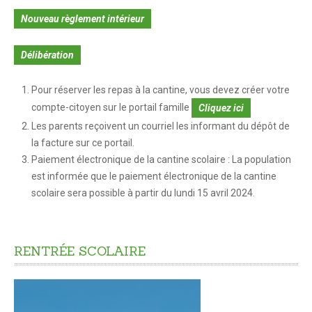
Nouveau règlement intérieur
Crèche-halte garderie
Délibération
Temps périscolaire
Restauration scolaire
Pour réserver les repas à la cantine, vous devez créer votre
compte-citoyen sur le portail famille
Cliquez ici
Accueil périscolaire
Les parents reçoivent un courriel les informant du dépôt de
la facture sur ce portail.
Education
Paiement électronique de la cantine scolaire : La population
est informée que le paiement électronique de la cantine
L'enseignement élémentaire
scolaire sera possible à partir du lundi 15 avril 2024.
L'enseignement secondaire
Le calendrier scolaire
RENTRÉE
SCOLAIRE
Transports scolaires
SOLIDARITÉS