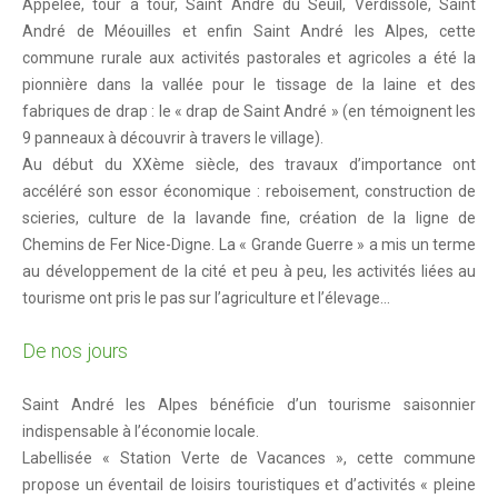
Appelée, tour à tour, Saint André du Seuil, Verdissole, Saint
Venir à Saint André-les-Alpes
André de Méouilles et enfin Saint André les Alpes, cette
Plan d'accès
commune rurale aux activités pastorales et agricoles a été la
pionnière dans la vallée pour le tissage de la laine et des
Se déplacer
fabriques de drap : le « drap de Saint André » (en témoignent les
Vos démarches
9 panneaux à découvrir à travers le village).
Au début du XXème siècle, des travaux d’importance ont
État civil
accéléré son essor économique : reboisement, construction de
scieries, culture de la lavande fine, création de la ligne de
En 1 clic !
Chemins de Fer Nice-Digne. La « Grande Guerre » a mis un terme
au développement de la cité et peu à peu, les activités liées au
Marchés et foires
tourisme ont pris le pas sur l’agriculture et l’élevage…
Cimetières
De nos jours
Intercommunalité
Maison de services au public
Saint André les Alpes bénéficie d’un tourisme saisonnier
indispensable à l’économie locale.
Marchés publics
Labellisée « Station Verte de Vacances », cette commune
propose un éventail de loisirs touristiques et d’activités « pleine