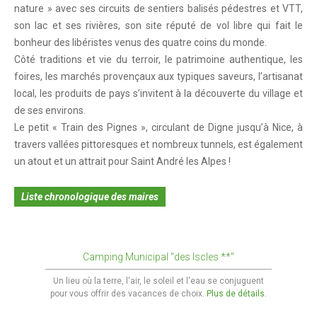
CITOYENNETÉ
nature » avec ses circuits de sentiers balisés pédestres et VTT,
son lac et ses rivières, son site réputé de vol libre qui fait le
Citoyenneté
bonheur des libéristes venus des quatre coins du monde.
Le Conseil Municipal
Côté traditions et vie du terroir, le patrimoine authentique, les
foires, les marchés provençaux aux typiques saveurs, l’artisanat
Compte-rendus des conseils municipaux
local, les produits de pays s’invitent à la découverte du village et
Les services municipaux
de ses environs.
Le petit « Train des Pignes », circulant de Digne jusqu’à Nice, à
Associations
travers vallées pittoresques et nombreux tunnels, est également
un atout et un attrait pour Saint André les Alpes !
Liste chronologique des maires
Camping Municipal "des Iscles **"
Un lieu où la terre, l'air, le soleil et l'eau se conjuguent
pour vous offrir des vacances de choix.
Plus de détails.