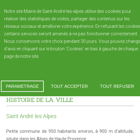
Notre site Mairie de Saint-André-les-alpes utilise des cookies pour
réaliser des statistiques de visites, partager des contenus sur les
réseaux sociaux et améliorer votre expérience. En refusant les cookie
certains services seront amenés à ne pas fonctionner correctement.
Nous conservons votre choix pendant 30 jours. Vous pouvez change
d'avis en cliquant sur le bouton 'Cookies' en bas à gauche de chaque
page de notre site.
En savoir plus
NOTRE VILLAGE
Saint André-les-Alpes
Vous êtes ici :
Accueil
Histoire de la Ville
Histoire de la Ville
PARAMETRAGE
TOUT ACCEPTER
TOUT REFUSER
Patrimoine
HISTOIRE
DE
LA
VILLE
Blason de la commune
Saint André les Alpes
Population
Bulletin Municipal REFLETS édition annuelle
Petite commune de 950 habitants environ, à 900 m d’altitude,
située dans les Alpes de Haute Provence.
Reflets 2023