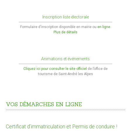
CADRE DE VIE
Inscription liste électorale
Accès rapide
Formulaire d'inscription disponible en mairie ou
en ligne.
Nuisances
Plus de détails
Informations sur les risques majeurs
Déchets - Propreté
Animations et événements
Cliquez ici pour consulter le site officiel
de l’office de
Aménagement du territoire
tourisme de Saint-André les Alpes
Plan Local d’Urbanisme Intercommunal
Les Aires de jeux
L'éclairage public
VOS
DÉMARCHES
EN
LIGNE
Urbanisme
Certificat d’immatriculation et Permis de conduire !