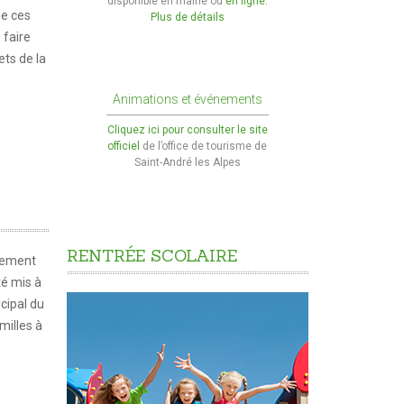
disponible en mairie ou
en ligne.
de ces
Plus de détails
faire
ets de la
Animations et événements
Cliquez ici pour consulter le site
officiel
de l’office de tourisme de
Saint-André les Alpes
RENTRÉE
SCOLAIRE
glement
té mis à
icipal du
milles à