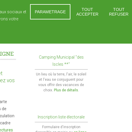
TOUT
TOUT
eaux sociaux et
PARAMETRAGE
ACCEPTER
REFUSER
vons votre
 ET JEUNESSE
SOLIDARITÉS
CONTACTS
En savoir plus
eniors
es
En 1 clic !
LIGNE
res
ment élémentaire
Le CLIC
Camping Municipal "des
Marchés et foires
Iscles **"
tiques Travaux de façades
ment secondaire
Le SSIAD
Cimetières
et
Un lieu où la terre, l'air, le soleil
tecture
r scolaire
L'ADMR
uez vos
et l'eau se conjuguent pour
Intercommunalité
vous offrir des vacances de
scolaires
Maison de retraite
choix.
Plus de détails.
Maison de services au public
arte
Marchés publics
s de
iculation
Inscription liste électorale
 cadre
Formulaire d'inscription
ectures