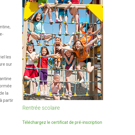
ntine,
e-
iel les
ure sur
antine
nformée
de la
à partir
Rentrée scolaire
Téléchargez le certificat de pré-inscription