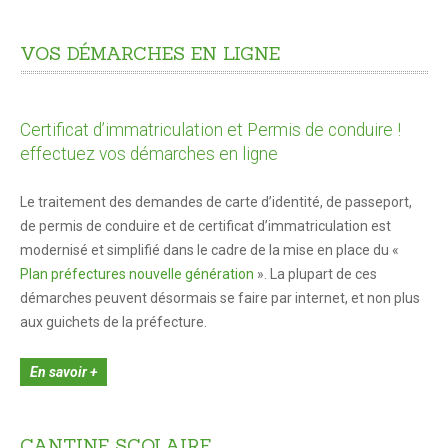
Venir à Saint André-les-Alpes
Plan d'accès
VOS
DÉMARCHES
EN
LIGNE
Se déplacer
Vos démarches
Certificat d’immatriculation et Permis de conduire !
effectuez vos démarches en ligne
État civil
Le traitement des demandes de carte d’identité, de passeport,
En 1 clic !
de permis de conduire et de certificat d’immatriculation est
modernisé et simplifié dans le cadre de la mise en place du «
Marchés et foires
Plan préfectures nouvelle génération
». La plupart de ces
Cimetières
démarches peuvent désormais se faire par internet, et non plus
aux guichets de la préfecture.
Intercommunalité
Maison de services au public
En savoir +
Marchés publics
CANTINE
SCOLAIRE