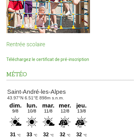
Tous les formulaires
Informations pratiques Travaux de façades
Recours à l'architecture
LOISIRS
Rentrée scolaire
Culture et spectacles
Téléchargez le certificat de pré-inscription
Activités sportives
MÉTÉO
Activités culturelles
Location de salles
Médiathèque
ENFANCE ET JEUNESSE
Petite Enfance 0-3 ans
Liste des assistantes maternelles