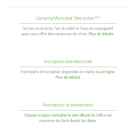
Reflets 2022
Camping Municipal "des Iscles **"
Reflets 2021
Un lieu où la terre, l'air, le soleil et l'eau se conjuguent
Reflets 2019
pour vous offrir des vacances de choix.
Plus de détails.
Reflets 2018
Reflets 2017
Inscription liste électorale
Reflets 2016
Formulaire d'inscription disponible en mairie ou
en ligne.
Plus de détails
Actualités
Le blog
Animations et événements
En image
Cliquez ici pour consulter le site officiel
de l’office de
verdon-info.net
tourisme de Saint-André les Alpes