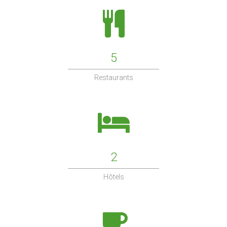
Commission extra-municipale d'Action Sociale
Présentation
Les aides facultatives
5
Personnes handicapées
Restaurants
Le SSIAD
L'ADMR
La Maison départementale
Places de stationnement
2
Hôtels
Seniors
Le CLIC
Le SSIAD