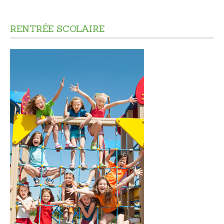
CADRE DE VIE
RENTRÉE
SCOLAIRE
Accès rapide
Nuisances
Informations sur les risques majeurs
Déchets - Propreté
Aménagement du territoire
Plan Local d’Urbanisme Intercommunal
Les Aires de jeux
L'éclairage public
Urbanisme