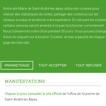
Notre site Mairie de Saint-André-les-alpes utilise des cookies pour
réaliser des statistiques de visites, partager des contenus sur les
réseaux sociaux et améliorer votre expérience. En refusant les cookie
certains services seront amenés à ne pas fonctionner correctement.
Nous conservons votre choix pendant 30 jours. Vous pouvez change
d'avis en cliquant sur le bouton 'Cookies' en bas à gauche de chaque
page de notre site.
En savoir plus
NOTRE VILLAGE
Saint André-les-Alpes
Vous êtes ici :
Accueil
Histoire de la Ville
Histoire de la Ville
PARAMETRAGE
TOUT ACCEPTER
TOUT REFUSER
Manifestations
Patrimoine
MANIFESTATIONS
Blason de la commune
Population
Cliquez ici pour consulter le site officiel
de l’office de tourisme de
Bulletin Municipal REFLETS édition annuelle
Saint-André les Alpes
Reflets 2023