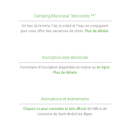
CADRE DE VIE
Camping Municipal "des Iscles **"
Accès rapide
Un lieu où la terre, l'air, le soleil et l'eau se conjuguent
Nuisances
pour vous offrir des vacances de choix.
Plus de détails.
Informations sur les risques majeurs
Déchets - Propreté
Inscription liste électorale
Formulaire d'inscription disponible en mairie ou
en ligne.
Aménagement du territoire
Plus de détails
Plan Local d’Urbanisme Intercommunal
Les Aires de jeux
Animations et événements
L'éclairage public
Cliquez ici pour consulter le site officiel
de l’office de
tourisme de Saint-André les Alpes
Urbanisme