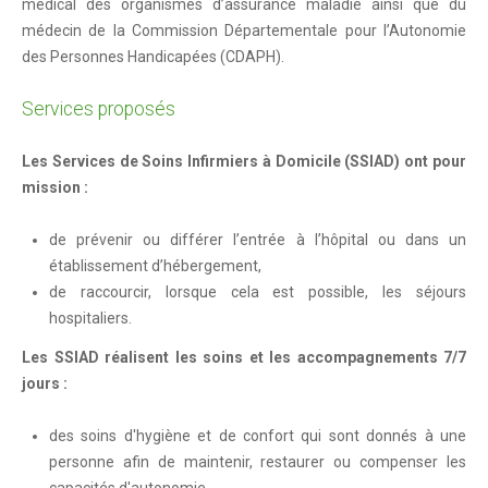
médical des organismes d’assurance maladie ainsi que du
Venir à Saint André-les-Alpes
médecin de la Commission Départementale pour l’Autonomie
Plan d'accès
des Personnes Handicapées (CDAPH).
Se déplacer
Services proposés
Vos démarches
Les Services de Soins Infirmiers à Domicile (SSIAD) ont pour
État civil
mission :
En 1 clic !
de prévenir ou différer l’entrée à l’hôpital ou dans un
établissement d’hébergement,
Marchés et foires
de raccourcir, lorsque cela est possible, les séjours
Cimetières
hospitaliers.
Intercommunalité
Les SSIAD réalisent les soins et les accompagnements 7/7
jours :
Maison de services au public
Marchés publics
des soins d'hygiène et de confort qui sont donnés à une
personne afin de maintenir, restaurer ou compenser les