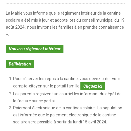
Crèche-halte garderie
La Mairie vous informe que le règlement intérieur de la cantine
scolaire a été mis à jour et adopté lors du conseil municipal du 19
Temps périscolaire
août 2024 ; nous invitons les familles à en prendre connaissance
».
Restauration scolaire
Accueil périscolaire
Nouveau règlement intérieur
Délibération
Education
L'enseignement élémentaire
Pour réserver les repas à la cantine, vous devez créer votre
compte-citoyen sur le portail famille
Cliquez ici
L'enseignement secondaire
Les parents reçoivent un courriel les informant du dépôt de
Le calendrier scolaire
la facture sur ce portail.
Paiement électronique de la cantine scolaire : La population
Transports scolaires
est informée que le paiement électronique de la cantine
scolaire sera possible à partir du lundi 15 avril 2024.
SOLIDARITÉS