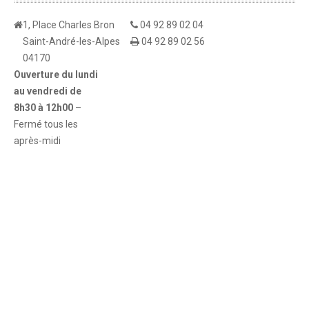
1, Place Charles Bron
04 92 89 02 04
Saint-André-les-Alpes
04 92 89 02 56
04170
Ouverture du lundi
au vendredi de
8h30 à 12h00
–
Fermé tous les
après-midi
Mairie de Saint-André-les-alpes
©
2026
All Rights Reserved
Mentions