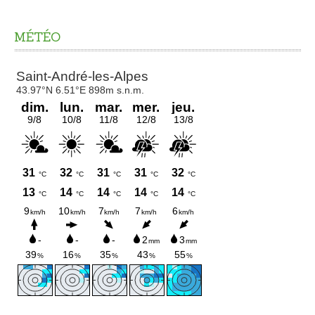
Commission extra-municipale d'Action Sociale
MÉTÉO
Présentation
Les aides facultatives
Personnes handicapées
Le SSIAD
L'ADMR
La Maison départementale
Places de stationnement
Seniors
Le CLIC
Le SSIAD