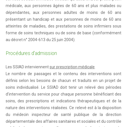
médicale, aux personnes âgées de 60 ans et plus malades ou
Reflets 2022
dépendantes, aux personnes adultes de moins de 60 ans
présentant un handicap et aux personnes de moins de 60 ans
Reflets 2021
atteintes de maladies, des prestations de soins infirmiers sous
Reflets 2019
forme de soins techniques ou de soins de base (conformément
au décret n° 2004-613 du 25 juin 2004).
Reflets 2018
Reflets 2017
Procédures d'admission
Reflets 2016
Les SSIAD interviennent
sur prescription médicale
.
Le nombre de passages et le contenu des interventions sont
Actualités
définis selon les besoins de chacun et traduits en un projet de
soins individualisé. Le SSIAD doit tenir un relevé des périodes
Le blog
d’intervention du service pour chaque personne bénéficiant des
En image
soins, des prescriptions et indications thérapeutiques et de la
nature des interventions réalisées. Ce relevé est à la disposition
verdon-info.net
du médecin inspecteur de santé publique de la direction
départementale des affaires sanitaires et sociales et du contrôle