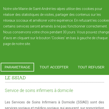
Notre site Mairie de Saint-André-les-alpes utilise des cookies pour
réaliser des statistiques de visites, partager des contenus sur les
réseaux sociaux et améliorer votre expérience. En refusant les cookie
certains services seront amenés à ne pas fonctionner correctement.
Nous conservons votre choix pendant 30 jours. Vous pouvez change
d'avis en cliquant sur le bouton 'Cookies' en bas à gauche de chaque
page de notre site.
En savoir plus
NOTRE VILLAGE
Saint André-les-Alpes
Vous êtes ici :
Accueil
Le SSIAD
Histoire de la Ville
PARAMETRAGE
TOUT ACCEPTER
TOUT REFUSER
Patrimoine
LE
SSIAD
Blason de la commune
Service de soins infirmiers à domicile
Population
Bulletin Municipal REFLETS édition annuelle
Les Services de Soins Infirmiers à Domicile (SSIAD) sont des
services sociaux et médico-sociaux qui assurent, sur prescription
Reflets 2023