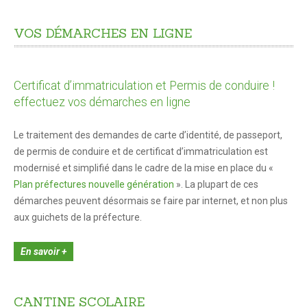
Tous les formulaires
Informations pratiques Travaux de façades
VOS
DÉMARCHES
EN
LIGNE
Recours à l'architecture
Certificat d’immatriculation et Permis de conduire !
LOISIRS
effectuez vos démarches en ligne
Culture et spectacles
Le traitement des demandes de carte d’identité, de passeport,
Activités sportives
de permis de conduire et de certificat d’immatriculation est
Activités culturelles
modernisé et simplifié dans le cadre de la mise en place du «
Plan préfectures nouvelle génération
». La plupart de ces
Location de salles
démarches peuvent désormais se faire par internet, et non plus
Médiathèque
aux guichets de la préfecture.
ENFANCE ET JEUNESSE
En savoir +
Petite Enfance 0-3 ans
CANTINE
SCOLAIRE
Liste des assistantes maternelles