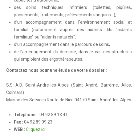
capacités d'autonomie,
CITOYENNETÉ
des soins techniques infirmiers (toilettes, piqûres,
Citoyenneté
pansements, traitements, prélèvements sanguins…),
d’un accompagnement dans l'environnement social et
Le Conseil Municipal
familial (notamment auprès des aidants dits "aidants
Compte-rendus des conseils municipaux
familiaux" ou "aidants naturels",
d’un accompagnement dans le parcours de soins,
Les services municipaux
de l'aménagement du domicile, dans le cas des structures
Associations
qui emploient des ergothérapeutes.
Contactez nous pour une étude de votre dossier :
S.S.I.A.D. Saint-Andre-les-Alpes (Saint André, Barrème, Allos,
Colmars)
Maison des Services Route de Nice 04170 Saint-André-les-Alpes
Téléphone :
04 92 89 13 41
Fax :
04 92 89 09 23
WEB :
Cliquez ici