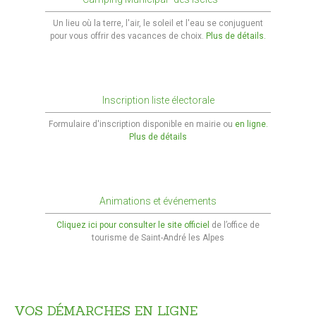
Reflets 2022
Un lieu où la terre, l'air, le soleil et l'eau se conjuguent
pour vous offrir des vacances de choix.
Plus de détails.
Reflets 2021
Reflets 2019
Reflets 2018
Inscription liste électorale
Reflets 2017
Formulaire d'inscription disponible en mairie ou
en ligne.
Plus de détails
Reflets 2016
Actualités
Animations et événements
Le blog
Cliquez ici pour consulter le site officiel
de l’office de
tourisme de Saint-André les Alpes
En image
verdon-info.net
VOS
DÉMARCHES
EN
LIGNE