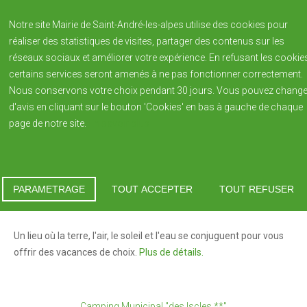
Notre site Mairie de Saint-André-les-alpes utilise des cookies pour
réaliser des statistiques de visites, partager des contenus sur les
réseaux sociaux et améliorer votre expérience. En refusant les cookie
certains services seront amenés à ne pas fonctionner correctement.
Nous conservons votre choix pendant 30 jours. Vous pouvez change
d'avis en cliquant sur le bouton 'Cookies' en bas à gauche de chaque
page de notre site.
En savoir plus
NOTRE VILLAGE
Saint André-les-Alpes
Vous êtes ici :
Accueil
Patrimoine
Manifestations
Histoire de la Ville
PARAMETRAGE
TOUT ACCEPTER
TOUT REFUSER
Camping Municipal "des Iscles **"
Patrimoine
Un lieu où la terre, l'air, le soleil et l'eau se conjuguent pour vous
Blason de la commune
offrir des vacances de choix.
Plus de détails.
Population
Bulletin Municipal REFLETS édition annuelle
Reflets 2023
Camping Municipal "des Iscles **"