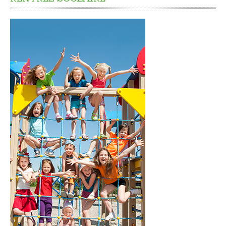
CADRE DE VIE
Accès rapide
Nuisances
Informations sur les risques majeurs
Déchets - Propreté
Aménagement du territoire
Plan Local d’Urbanisme Intercommunal
Les Aires de jeux
L'éclairage public
Urbanisme