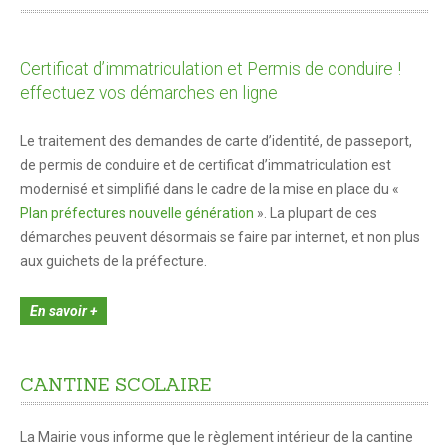
Venir à Saint André-les-Alpes
Plan d'accès
Certificat d’immatriculation et Permis de conduire !
Se déplacer
effectuez vos démarches en ligne
Vos démarches
Le traitement des demandes de carte d’identité, de passeport,
État civil
de permis de conduire et de certificat d’immatriculation est
modernisé et simplifié dans le cadre de la mise en place du «
Plan préfectures nouvelle génération
». La plupart de ces
En 1 clic !
démarches peuvent désormais se faire par internet, et non plus
Marchés et foires
aux guichets de la préfecture.
Cimetières
En savoir +
Intercommunalité
Maison de services au public
CANTINE
SCOLAIRE
Marchés publics
La Mairie vous informe que le règlement intérieur de la cantine