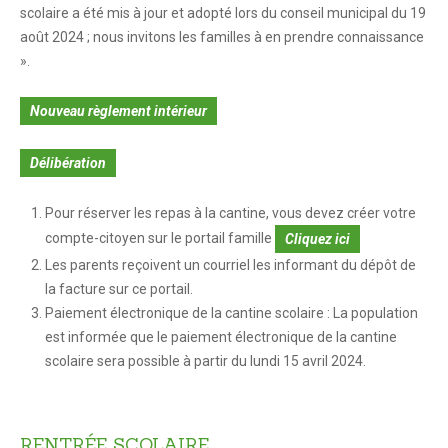
CITOYENNETÉ
scolaire a été mis à jour et adopté lors du conseil municipal du 19
Citoyenneté
août 2024 ; nous invitons les familles à en prendre connaissance
».
Le Conseil Municipal
Nouveau règlement intérieur
Compte-rendus des conseils municipaux
Les services municipaux
Délibération
Associations
Pour réserver les repas à la cantine, vous devez créer votre
compte-citoyen sur le portail famille
Cliquez ici
Les parents reçoivent un courriel les informant du dépôt de
la facture sur ce portail.
Paiement électronique de la cantine scolaire : La population
est informée que le paiement électronique de la cantine
scolaire sera possible à partir du lundi 15 avril 2024.
RENTRÉE
SCOLAIRE