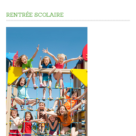
CADRE DE VIE
RENTRÉE
SCOLAIRE
Accès rapide
Nuisances
Informations sur les risques majeurs
Déchets - Propreté
Aménagement du territoire
Plan Local d’Urbanisme Intercommunal
Les Aires de jeux
L'éclairage public
Urbanisme