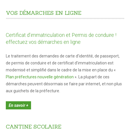
Venir à Saint André-les-Alpes
VOS
DÉMARCHES
EN
LIGNE
Plan d'accès
Se déplacer
Vos démarches
Certificat d’immatriculation et Permis de conduire !
effectuez vos démarches en ligne
État civil
Le traitement des demandes de carte d’identité, de passeport,
En 1 clic !
de permis de conduire et de certificat d’immatriculation est
modernisé et simplifié dans le cadre de la mise en place du «
Marchés et foires
Plan préfectures nouvelle génération
». La plupart de ces
démarches peuvent désormais se faire par internet, et non plus
Cimetières
aux guichets de la préfecture.
Intercommunalité
En savoir +
Maison de services au public
Marchés publics
CANTINE
SCOLAIRE