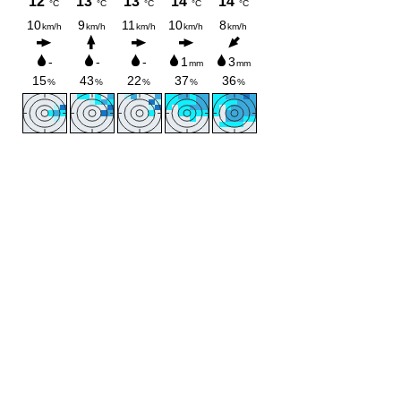
Crèche-halte garderie
Temps périscolaire
Restauration scolaire
Accueil périscolaire
Education
L'enseignement élémentaire
L'enseignement secondaire
Le calendrier scolaire
Transports scolaires
Mairie de Saint-André-les-alpes
©
2026
All Rights Reserved
Mentions
légales
SOLIDARITÉS
Site Internet créé par
l'agence IKmata
04370 Villars-Colmars