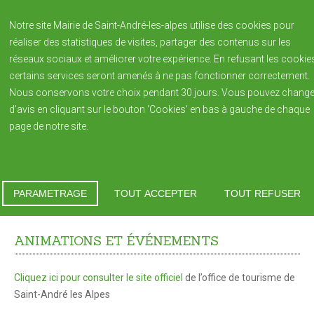
Notre site Mairie de Saint-André-les-alpes utilise des cookies pour
réaliser des statistiques de visites, partager des contenus sur les
réseaux sociaux et améliorer votre expérience. En refusant les cookie
certains services seront amenés à ne pas fonctionner correctement.
Nous conservons votre choix pendant 30 jours. Vous pouvez change
d'avis en cliquant sur le bouton 'Cookies' en bas à gauche de chaque
page de notre site.
En savoir plus
NOTRE VILLAGE
Saint André-les-Alpes
Vous êtes ici :
Accueil
Population
Manifestations
Histoire de la Ville
PARAMETRAGE
TOUT ACCEPTER
TOUT REFUSER
Animations et événements
Patrimoine
ANIMATIONS
ET
ÉVÉNEMENTS
Blason de la commune
Population
Cliquez ici pour consulter le site officiel
de l’office de tourisme de
Bulletin Municipal REFLETS édition annuelle
Saint-André les Alpes
Reflets 2023