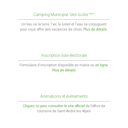
Reflets 2022
Camping Municipal "des Iscles **"
Reflets 2021
Un lieu où la terre, l'air, le soleil et l'eau se conjuguent
pour vous offrir des vacances de choix.
Plus de détails.
Reflets 2019
Reflets 2018
Reflets 2017
Inscription liste électorale
Reflets 2016
Formulaire d'inscription disponible en mairie ou
en ligne.
Plus de détails
Actualités
Le blog
Animations et événements
En image
Cliquez ici pour consulter le site officiel
de l’office de
tourisme de Saint-André les Alpes
verdon-info.net