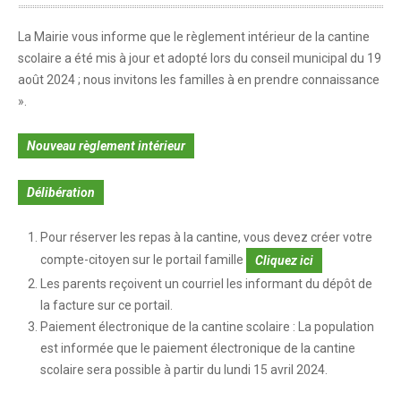
CITOYENNETÉ
Citoyenneté
La Mairie vous informe que le règlement intérieur de la cantine
scolaire a été mis à jour et adopté lors du conseil municipal du 19
Le Conseil Municipal
août 2024 ; nous invitons les familles à en prendre connaissance
».
Compte-rendus des conseils municipaux
Les services municipaux
Nouveau règlement intérieur
Associations
Délibération
Pour réserver les repas à la cantine, vous devez créer votre
compte-citoyen sur le portail famille
Cliquez ici
Les parents reçoivent un courriel les informant du dépôt de
la facture sur ce portail.
Paiement électronique de la cantine scolaire : La population
est informée que le paiement électronique de la cantine
scolaire sera possible à partir du lundi 15 avril 2024.